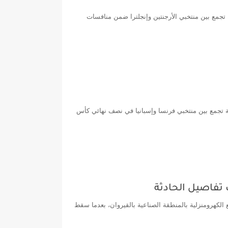
ليوم الأربعاء 15 جويلية 2026 إلى مواجهة نارية تجمع بين منتخبي الأرجنتين وإنجلترا ضمن منافسات
ء اليوم الثلاثاء 14 جويلية 2026، إلى مواجهة قوية تجمع بين منتخبي فرنسا وإسبانيا في نصف نهائي كأس
فاصيل الحادثة
م داخل أحد المصانع الكهرومنزلية بالمنطقة الصناعية بالقيروان، بعدما سقط