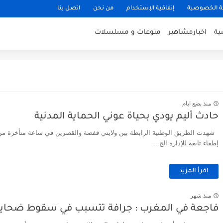
 الخصوصية
إتفاقية الإستخدام
من نحن
اتصل بنا
ية
اخبارمشاهير
منوعات و مسلسلات
منذ بضع ايام
حادث أليم يودي بحياة عوني الحماية المدنية
شهدت الطريق الوطنية الرابطة بين ولايتي قفصة والقصرين في ساعة متأخرة من
إطفاء تابعة للإدارة الج...
اقرأ المزيد
منذ شهر
فاجعة في المغرب : جرافة تتسبب في سقوط ضحايا