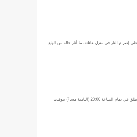
رام النار في منزل عائلته، ما أثار حالة من الهلع
تُقام مباراة إسبانيا وبلجيكا ضمن منافسات ربع نهائي كأس العالم 2026 اليوم، وتنطلق في تمام الساعة 20:00 (الثامنة مساءً) بتوقيت