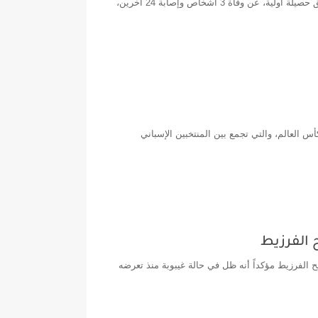
شهدت منطقة أوشتام بضواحي تطوان، اليوم الإثنين، حادث سير مروع أسفر، وفق حصيلة أولية، عن وفاة 3 أشخاص وإصابة 24 آخرين،
جويلية 2026، إلى المباراة النهائية لكأس العالم، والتي تجمع بين المنتخبين الإسباني
 الفرزيط
الفرزيط مؤكداً أنه ظل في حالة غيبوبة منذ تعرضه