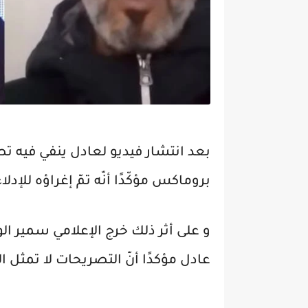
بعد انتشار فيديو لعادل ينفي فيه تص
بروماكس مؤكّدًا أنّه تمّ إغراؤه للإدلا
و على أثر ذلك خرج الإعلامي سمير ا
عادل مؤكدًا أنّ التصريحات لا تمثل ا