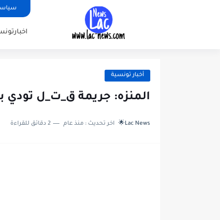
سياسة
اخبارتونس
أخبار تونسية
المنزه: جريمة ق_ت_ل تودي ب
Lac News🌟
اخر تحديث :
منذ عام
2 دقائق للقراءة