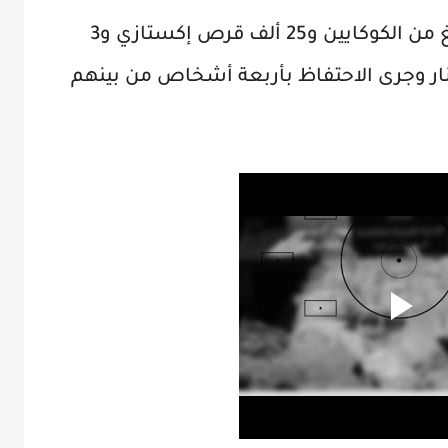
وأسفرت المداهمات عن حجز 36 كلغ من الكوكايين و25 ألف قرص إكستازي و3
ة، إضافة إلى 25 ألف دينار وجرى الاحتفاظ بأربعة أشخاص من بينهم