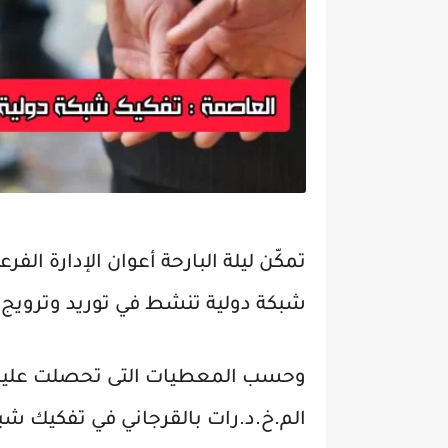
تمكّن ليلة البارحة أعوان الإدارة الف
شبكة دولية تنشط في توريد وترويج ا
وحسب المعطيات التى تحصلت عليها م
الم.خ.د.رات بالقرجاني في تفكيك شب