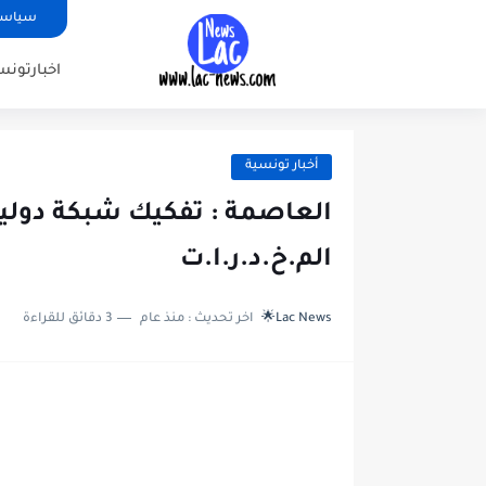
سياسة
اخبارتونس
أخبار تونسية
العاصمة : تفكيك شبكة دولي
الم.خ.د.ر.ا.ت
Lac News🌟
اخر تحديث :
منذ عام
3 دقائق للقراءة