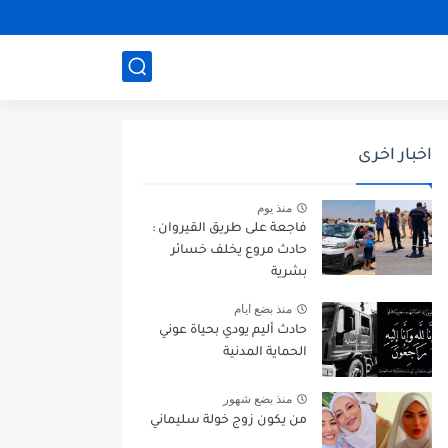
اخبار اخرى
منذ يوم
فاجعة على طريق القيروان :
حادث مروع يخلف خسائر
بشرية
منذ بضع ايام
حادث أليم يودي بحياة عوني
الحماية المدنية
منذ بضع شهور
من يكون زوج خولة سليماني