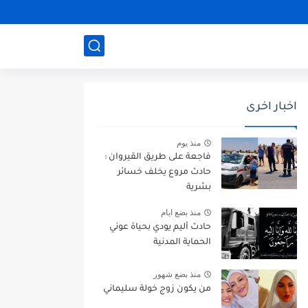
اخبار اخرى
منذ يوم
فاجعة على طريق القيروان :
حادث مروع يخلف خسائر
بشرية
منذ بضع ايام
حادث أليم يودي بحياة عوني
الحماية المدنية
منذ بضع شهور
من يكون زوج خولة سليماني