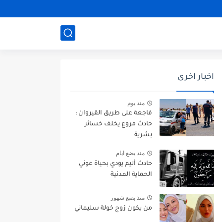
اخبار اخرى
منذ يوم
فاجعة على طريق القيروان :
حادث مروع يخلف خسائر
بشرية
منذ بضع ايام
حادث أليم يودي بحياة عوني
الحماية المدنية
منذ بضع شهور
من يكون زوج خولة سليماني