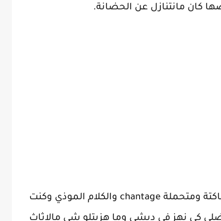
ا كان مانتنازل عن الحضانة.
بما انو النفقة ما تكفيش 3 سنين ساكتة ومتحملة chantage والكلام الموذي وكنت
ي كي نهز في دبشي وما هزيتلو شي مالاثاث