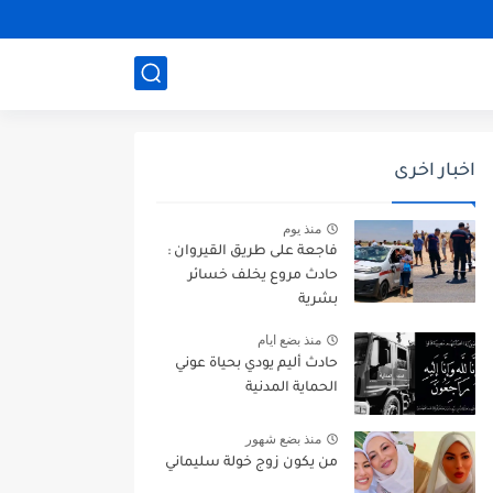
اخبار اخرى
منذ يوم
فاجعة على طريق القيروان :
حادث مروع يخلف خسائر
بشرية
منذ بضع ايام
حادث أليم يودي بحياة عوني
الحماية المدنية
منذ بضع شهور
من يكون زوج خولة سليماني