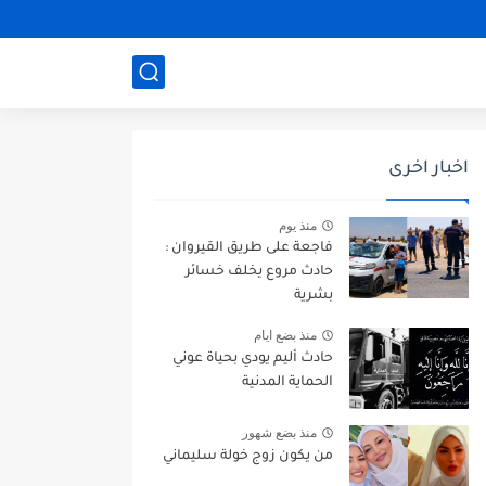
اخبار اخرى
منذ يوم
فاجعة على طريق القيروان :
حادث مروع يخلف خسائر
بشرية
منذ بضع ايام
حادث أليم يودي بحياة عوني
الحماية المدنية
منذ بضع شهور
من يكون زوج خولة سليماني