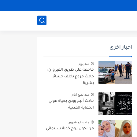
اخبار اخرى
منذ يوم
فاجعة على طريق القيروان :
حادث مروع يخلف خسائر
بشرية
منذ بضع ايام
حادث أليم يودي بحياة عوني
الحماية المدنية
منذ بضع شهور
من يكون زوج خولة سليماني