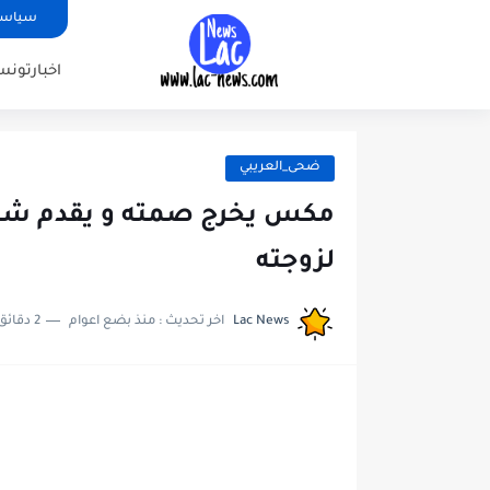
سياسة
اخبارتونس
ضحى_العريبي
مكس يخرج صمته و يقدم شكاي
لزوجته
Lac News
اخر تحديث :
منذ بضع اعوام
2 دقائق للقراءة