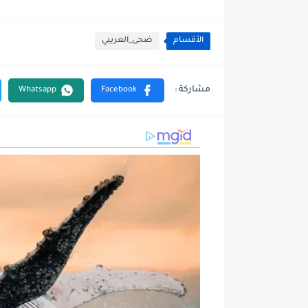
الأقسام
ضحى_العريبي